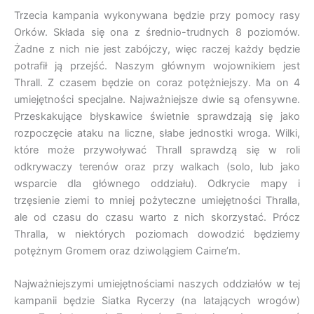
Trzecia kampania wykonywana będzie przy pomocy rasy
Orków. Składa się ona z średnio-trudnych 8 poziomów.
Żadne z nich nie jest zabójczy, więc raczej każdy będzie
potrafił ją przejść. Naszym głównym wojownikiem jest
Thrall. Z czasem będzie on coraz potężniejszy. Ma on 4
umiejętności specjalne. Najważniejsze dwie są ofensywne.
Przeskakujące błyskawice świetnie sprawdzają się jako
rozpoczęcie ataku na liczne, słabe jednostki wroga. Wilki,
które może przywoływać Thrall sprawdzą się w roli
odkrywaczy terenów oraz przy walkach (solo, lub jako
wsparcie dla głównego oddziału). Odkrycie mapy i
trzęsienie ziemi to mniej pożyteczne umiejętności Thralla,
ale od czasu do czasu warto z nich skorzystać. Prócz
Thralla, w niektórych poziomach dowodzić będziemy
potężnym Gromem oraz dziwolągiem Cairne’m.
Najważniejszymi umiejętnościami naszych oddziałów w tej
kampanii będzie Siatka Rycerzy (na latających wrogów)