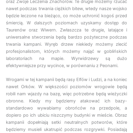
oraz Zwoje Leczenia Znachorów. Te drugie możemy rzucać
nawet podczas trwania ciężkich bitew, wtedy nasze wojsko
będzie leczone na bieżąco, co może uchronić kogoś przed
śmiercią. W dalszych poziomach uzyskamy dostęp do
Taurenów oraz Wiwern. Zwłaszcza te drugie, latające i
uniwersalne stworzenia będą bardzo pożyteczne podczas
trwania kampani. Wyręb drzew niekiedy możemy zlecić
profesjonalistom, których możemy nająć w goblińskich
laboratoriach na mapie. Wyrwidrzewy są dużo
efektywniejsze przy wycince, w porównaniu z Peonami.
Wrogami w tej kampanii będą rasy Elfów i Ludzi, a na koniec
nawet Orków. W większości poziomów wrogowie będą
robili nam wjazdy na bazę, więc potrzebne będą wieżyczki
obronne. Kiedy my będziemy atakować ich bazy-
standardowo wywabiamy obrońców na przedpole, a
dopiero po ich ubiciu niszczymy budynki w mieście. Obraz
kampanii dopełniają setki neutralnych potworów, które
będziemy musieli ukatrupić podczas rozgrywki. Posiadają