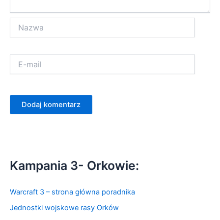
Nazwa
E-
Witryna
mail
interne
Kampania 3- Orkowie:
Warcraft 3 – strona główna poradnika
Jednostki wojskowe rasy Orków