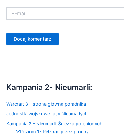
E-
Witryna
mail
interne
Kampania 2- Nieumarli:
Warcraft 3 – strona główna poradnika
Jednostki wojskowe rasy Nieumarłych
Kampania 2 – Nieumarli. Ścieżka potępionych
Poziom 1- Pełznąc przez prochy