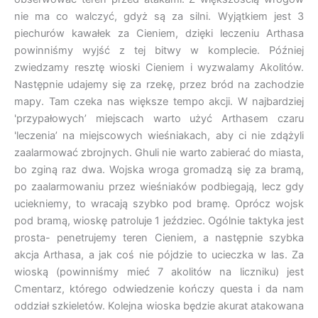
nie ma co walczyć, gdyż są za silni. Wyjątkiem jest 3
piechurów kawałek za Cieniem, dzięki leczeniu Arthasa
powinniśmy wyjść z tej bitwy w komplecie. Później
zwiedzamy resztę wioski Cieniem i wyzwalamy Akolitów.
Następnie udajemy się za rzekę, przez bród na zachodzie
mapy. Tam czeka nas większe tempo akcji. W najbardziej
'przypałowych’ miejscach warto użyć Arthasem czaru
'leczenia’ na miejscowych wieśniakach, aby ci nie zdążyli
zaalarmować zbrojnych. Ghuli nie warto zabierać do miasta,
bo zginą raz dwa. Wojska wroga gromadzą się za bramą,
po zaalarmowaniu przez wieśniaków podbiegają, lecz gdy
uciekniemy, to wracają szybko pod bramę. Oprócz wojsk
pod bramą, wioskę patroluje 1 jeździec. Ogólnie taktyka jest
prosta- penetrujemy teren Cieniem, a następnie szybka
akcja Arthasa, a jak coś nie pójdzie to ucieczka w las. Za
wioską (powinniśmy mieć 7 akolitów na liczniku) jest
Cmentarz, którego odwiedzenie kończy questa i da nam
oddział szkieletów. Kolejna wioska będzie akurat atakowana